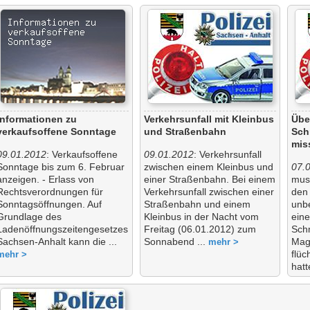
Informationen zu
Verkehrsunfall mit Kleinbus
Über
verkaufsoffene Sonntage
und Straßenbahn
Sch
mis
09.01.2012
: Verkaufsoffene
09.01.2012
: Verkehrsunfall
Sonntage bis zum 6. Februar
zwischen einem Kleinbus und
07.
anzeigen. - Erlass von
einer Straßenbahn. Bei einem
mus
Rechtsverordnungen für
Verkehrsunfall zwischen einer
den 
Sonntagsöffnungen. Auf
Straßenbahn und einem
unb
Grundlage des
Kleinbus in der Nacht vom
eine
Ladenöffnungszeitengesetzes
Freitag (06.01.2012) zum
Sch
Sachsen-Anhalt kann die ...
Sonnabend ...
Mag
mehr >
flü
mehr >
hatt