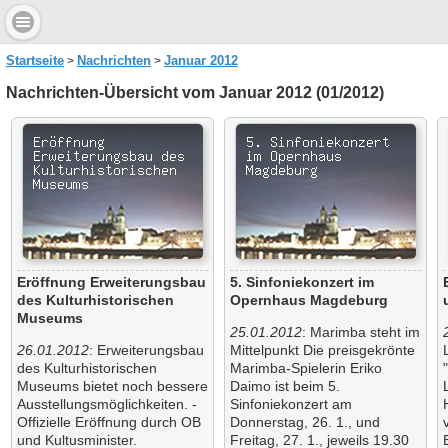
Startseite
Nachrichten
Januar 2012
Nachrichten-Übersicht vom Januar 2012 (01/2012)
Eröffnung Erweiterungsbau
5. Sinfoniekonzert im
des Kulturhistorischen
Opernhaus Magdeburg
Museums
25.01.2012
: Marimba steht im
26.01.2012
: Erweiterungsbau
Mittelpunkt Die preisgekrönte
des Kulturhistorischen
Marimba-Spielerin Eriko
Museums bietet noch bessere
Daimo ist beim 5.
Ausstellungsmöglichkeiten. -
Sinfoniekonzert am
Offizielle Eröffnung durch OB
Donnerstag, 26. 1., und
und Kultusminister.
Freitag, 27. 1., jeweils 19.30