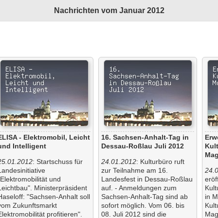
Nachrichten vom Januar 2012
ELISA - Elektromobil, Leicht
16. Sachsen-Anhalt-Tag in
Erw
und Intelligent
Dessau-Roßlau Juli 2012
Kul
Mag
25.01.2012
: Startschuss für
24.01.2012
: Kulturbüro ruft
Landesinitiative
zur Teilnahme am 16.
24.
"Elektromobilität und
Landesfest in Dessau-Roßlau
erö
Leichtbau". Ministerpräsident
auf. - Anmeldungen zum
Kul
Haseloff: "Sachsen-Anhalt soll
Sachsen-Anhalt-Tag sind ab
in 
vom Zukunftsmarkt
sofort möglich. Vom 06. bis
Kul
Elektromobilität profitieren".
08. Juli 2012 sind die
Mag