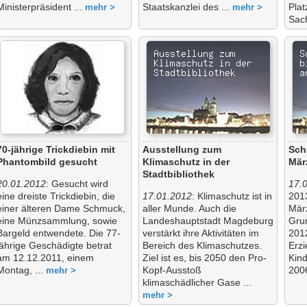
Ministerpräsident ...
Staatskanzlei des ...
Plat
mehr >
mehr >
Sac
70-jährige Trickdiebin mit
Ausstellung zum
Sch
Phantombild gesucht
Klimaschutz in der
Mär
Stadtbibliothek
20.01.2012
: Gesucht wird
17.
eine dreiste Trickdiebin, die
17.01.2012
: Klimaschutz ist in
2013
einer älteren Dame Schmuck,
aller Munde. Auch die
Mär
eine Münzsammlung, sowie
Landeshauptstadt Magdeburg
Gru
Bargeld entwendete. Die 77-
verstärkt ihre Aktivitäten im
201
jährige Geschädigte betrat
Bereich des Klimaschutzes.
Erz
am 12.12.2011, einem
Ziel ist es, bis 2050 den Pro-
Kind
Montag, ...
Kopf-Ausstoß
200
mehr >
klimaschädlicher Gase ...
mehr >