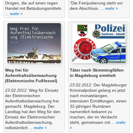
Drogen, die auf einen regen
"Die Feinjustierung steht vor
Handel mit Betäubungsmitteln
dem Abschluss. ...
mehr >
...
mehr >
Weg frei für
Täter nach Skimmingfällen
Aufenthaltsüberwachung
in Magdeburg ermittelt
(Elektronische Fußfessel)
23.02.2012
: Der Magdeburger
23.02.2012
: Weg für Einsatz
Kriminalpolizei gelang es jetzt
der Elektronischen
nach monatelangen,
Aufenthaltsüberwachung frei
intensiven Ermittlungen, einen
gemacht. Magdeburg. Der
32-jährigen Rumänen
Landtag hat den Weg für den
namentlich bekannt zu
Einsatz der Elektronischen
machen, der im Verdacht
Aufenthaltsüberwachung,
steht, gemeinsam mit ...
mehr
volkstümlich ...
mehr >
>