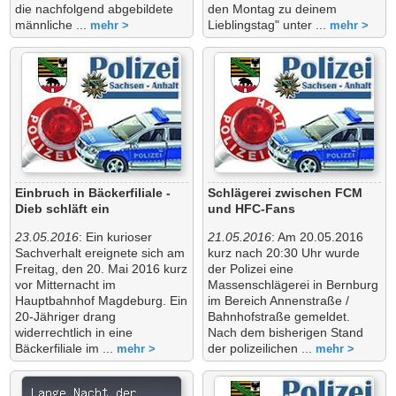
die nachfolgend abgebildete
den Montag zu deinem
männliche ...
Lieblingstag" unter ...
mehr >
mehr >
Einbruch in Bäckerfiliale -
Schlägerei zwischen FCM
Dieb schläft ein
und HFC-Fans
23.05.2016
: Ein kurioser
21.05.2016
: Am 20.05.2016
Sachverhalt ereignete sich am
kurz nach 20:30 Uhr wurde
Freitag, den 20. Mai 2016 kurz
der Polizei eine
vor Mitternacht im
Massenschlägerei in Bernburg
Hauptbahnhof Magdeburg. Ein
im Bereich Annenstraße /
20-Jähriger drang
Bahnhofstraße gemeldet.
widerrechtlich in eine
Nach dem bisherigen Stand
Bäckerfiliale im ...
der polizeilichen ...
mehr >
mehr >